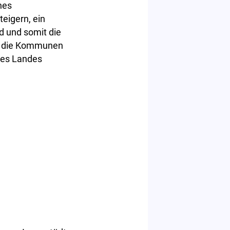
hes
eigern, ein
ld und somit die
en die Kommunen
 des Landes