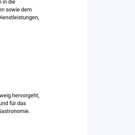
 in die
hen sowie dem
ienstleistungen,
weig hervorgeht,
und für das
 Gastronomie.