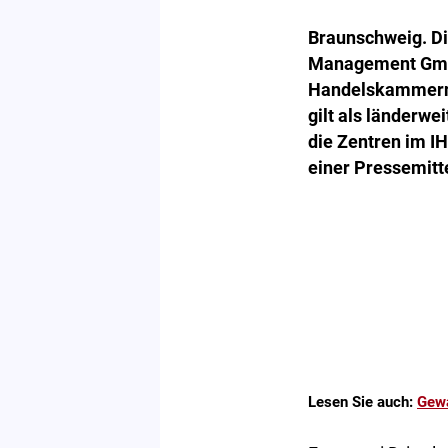
Braunschweig. D
Management GmbH,
Handelskammern 
gilt als länderwe
die Zentren im I
einer Pressemitte
Lesen Sie auch:
Gewa