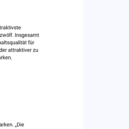
raktivste
 zwölf. Insgesamt
ltsqualität für
er attraktiver zu
ärken.
arken. „Die