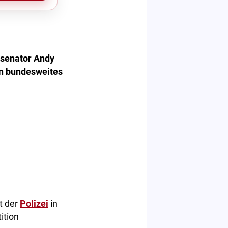
nsenator Andy
ein bundesweites
t der
Polizei
in
ition