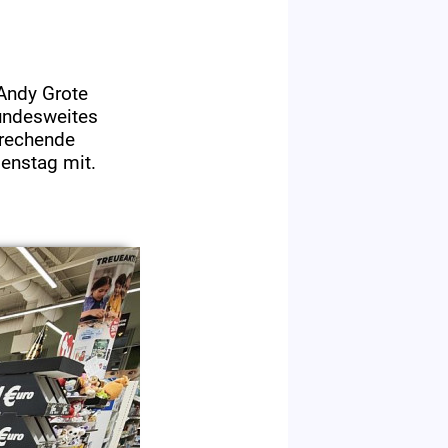
Andy Grote
bundesweites
prechende
ienstag mit.