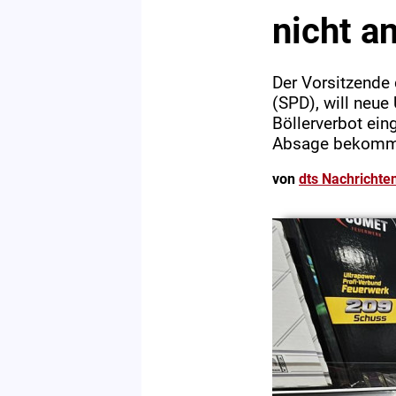
nicht 
Der Vorsitzende
(SPD), will neue
Böllerverbot ei
Absage bekommen,
von
dts Nachrichte