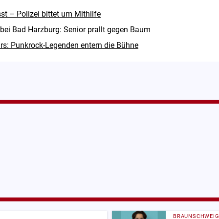
 – Polizei bittet um Mithilfe
 bei Bad Harzburg: Senior prallt gegen Baum
rs: Punkrock-Legenden entern die Bühne
BRAUNSCHWEI