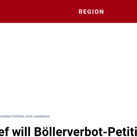
REGION
erverbot-Petition nicht annehmen
f will Böllerverbot-Petit