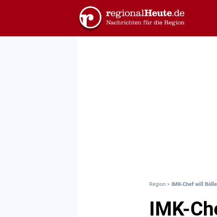
Region
>
IMK-Chef will Böll
IMK-Che