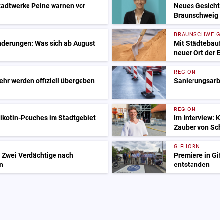
adtwerke Peine warnen vor
Neues Gesicht 
Braunschweig
BRAUNSCHWEI
nderungen: Was sich ab August
Mit Städtebauf
neuer Ort der
REGION
ehr werden offiziell übergeben
Sanierungsarbe
REGION
ikotin-Pouches im Stadtgebiet
Im Interview: 
Zauber von Sc
GIFHORN
: Zwei Verdächtige nach
Premiere in Gif
n
entstanden