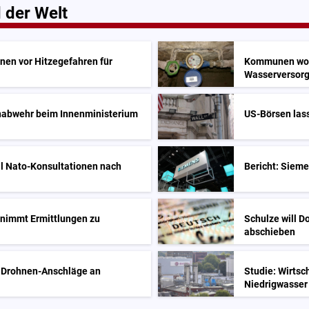
 der Welt
nen vor Hitzegefahren für
Kommunen woll
Wasserversor
enabwehr beim Innenministerium
US-Börsen lass
ll Nato-Konsultationen nach
Bericht: Sieme
nimmt Ermittlungen zu
Schulze will D
abschieben
ür Drohnen-Anschläge an
Studie: Wirtsc
Niedrigwasser