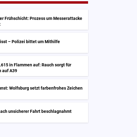
G
der Frühschicht: Prozess um Messerattacke
t
st – Polizei bittet um Mithilfe
L615 in Flammen auf: Rauch sorgt für
 auf A39
nst: Wolfsburg setzt farbenfrohes Zeichen
nach unsicherer Fahrt beschlagnahmt