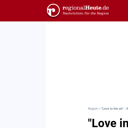
Region
>
"Love in the air" 
"Love i