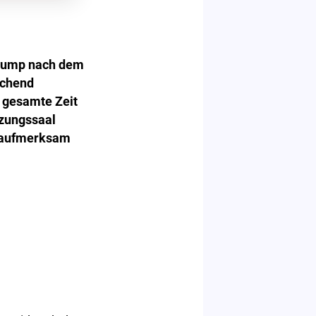
Trump nach dem
schend
e gesamte Zeit
tzungssaal
n aufmerksam