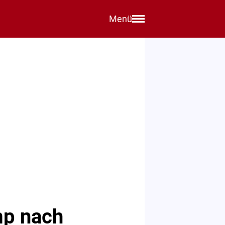
Menü
ump nach