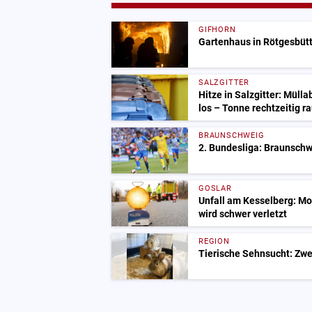
GIFHORN
Gartenhaus in Rötgesbütte
SALZGITTER
Hitze in Salzgitter: Mülla
los – Tonne rechtzeitig ra
BRAUNSCHWEIG
2. Bundesliga: Braunsch
GOSLAR
Unfall am Kesselberg: Mo
wird schwer verletzt
REGION
Tierische Sehnsucht: Zwe