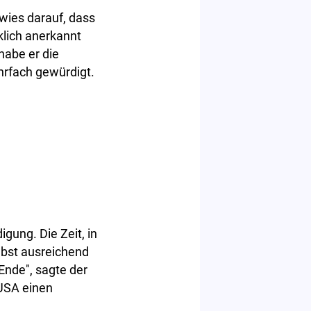
rwies darauf, dass
lich anerkannt
habe er die
rfach gewürdigt.
gung. Die Zeit, in
lbst ausreichend
 Ende", sagte der
 USA einen