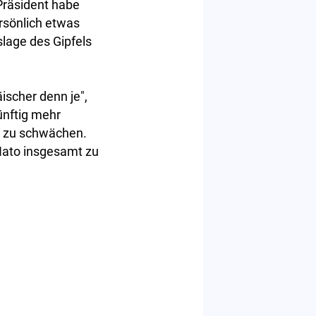
Präsident habe
ersönlich etwas
lage des Gipfels
ischer denn je",
ünftig mehr
A zu schwächen.
e Nato insgesamt zu