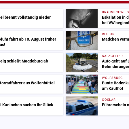
BRAUNSCHWEI
l brennt vollständig nieder
Eskalation in 
bei VW beginn
REGION
bfuhr fährt ab 10. August früher
Mädchen vermis
us!
SALZGITTER
weig schießt Magdeburg ab
Auto geht auf 
Behinderungen
WOLFSBURG
torradfahrer aus Wolfenbüttel
Bunte Bodenku
am Kaufhof
GOSLAR
i Kaninchen suchen ihr Glück
Führerschein 