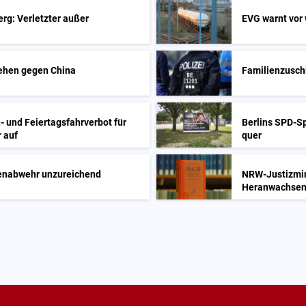
rg: Verletzter außer
EVG warnt vor
ehen gegen China
Familienzusch
 und Feiertagsfahrverbot für
Berlins SPD-Sp
 auf
quer
nenabwehr unzureichend
NRW-Justizmini
Heranwachse