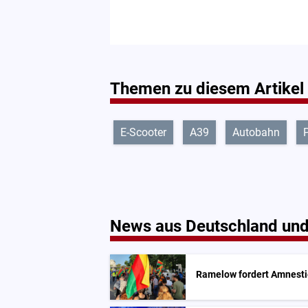
Themen zu diesem Artikel
E-Scooter
A39
Autobahn
P
News aus Deutschland und
Ramelow fordert Amnestie