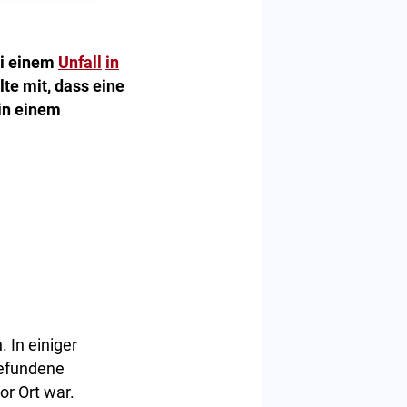
ei einem
Unfall
in
lte mit, dass eine
in einem
 In einiger
gefundene
or Ort war.