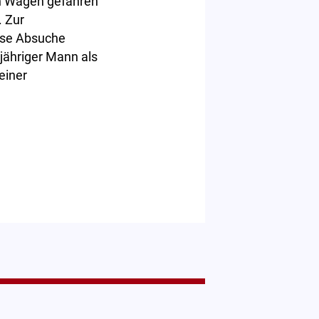
en Wagen gefahren
. Zur
ese Absuche
-jähriger Mann als
einer