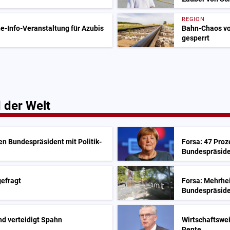
REGION
e-Info-Veranstaltung für Azubis
Bahn-Chaos vo
gesperrt
 der Welt
en Bundespräsident mit Politik-
Forsa: 47 Proz
Bundespräside
gefragt
Forsa: Mehrhei
Bundespräsid
d verteidigt Spahn
Wirtschaftswe
Rente