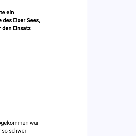
te ein
 des Eixer Sees,
r den Einsatz
n abgekommen war
r so schwer