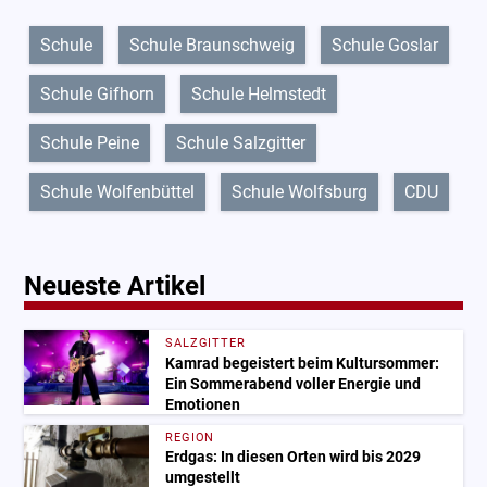
Schule
Schule Braunschweig
Schule Goslar
Schule Gifhorn
Schule Helmstedt
Schule Peine
Schule Salzgitter
Schule Wolfenbüttel
Schule Wolfsburg
CDU
Neueste Artikel
SALZGITTER
Kamrad begeistert beim Kultursommer:
Ein Sommerabend voller Energie und
Emotionen
REGION
Erdgas: In diesen Orten wird bis 2029
umgestellt