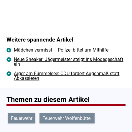
Weitere spannende Artikel
Mädchen vermisst – Polizei bittet um Mithilfe
Neue Sneaker: Jägermeister steigt ins Modegeschäft
ein
Ärger am Fümmelsee: CDU fordert Augenmaß statt
Abkassieren
Themen zu diesem Artikel
Feuerwehr
Feuerwehr Wolfenbüttel