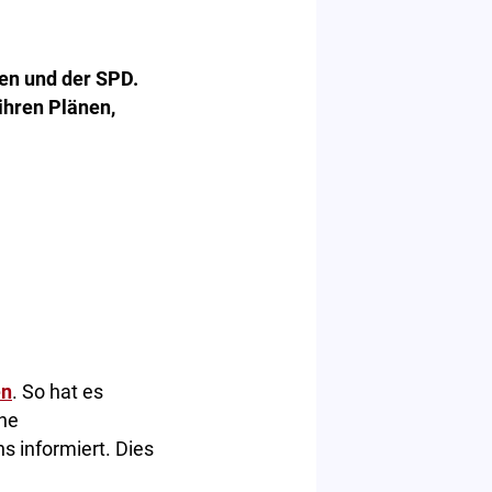
en und der SPD.
ihren Plänen,
en
. So hat es
che
 informiert. Dies