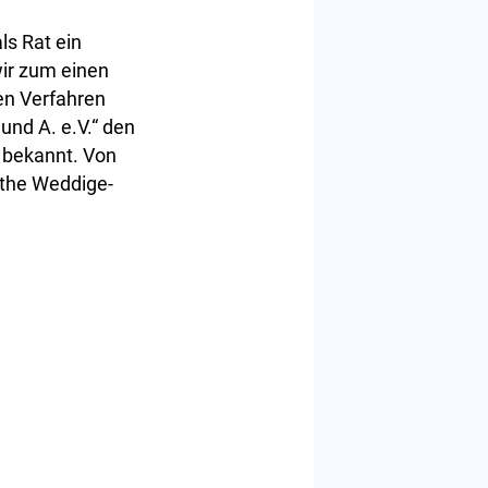
ls Rat ein
wir zum einen
ren Verfahren
und A. e.V.“ den
 bekannt. Von
rthe Weddige-