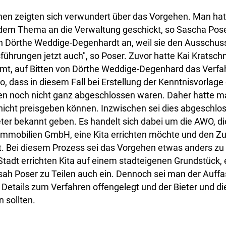
nen zeigten sich verwundert über das Vorgehen. Man hat
dem Thema an die Verwaltung geschickt, so Sascha Poser
von Dörthe Weddige-Degenhardt an, weil sie den Ausschus
sführungen jetzt auch", so Poser. Zuvor hatte Kai Kratschm
t, auf Bitten von Dörthe Weddige-Degenhard das Verfahr
, dass in diesem Fall bei Erstellung der Kenntnisvorlag
en noch nicht ganz abgeschlossen waren. Daher hatte 
 nicht preisgeben können. Inzwischen sei dies abgeschlo
ter bekannt geben. Es handelt sich dabei um die AWO, 
mmobilien GmbH, eine Kita errichten möchte und den Zu
at. Bei diesem Prozess sei das Vorgehen etwas anders zu
 Stadt errichten Kita auf einem stadteigenen Grundstück, 
sah Poser zu Teilen auch ein. Dennoch sei man der Auff
Details zum Verfahren offengelegt und der Bieter und die
 sollten.