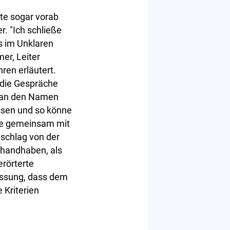
te sogar vorab
. "Ich schließe
s im Unklaren
er, Leiter
en erläutert.
e die Gespräche
man den Namen
ssen und so könne
die gemeinsam mit
schlag von der
 handhaben, als
erörterte
assung, dass dem
 Kriterien