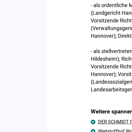
- als ordentliche
(Landgericht Han
Vorsitzende Rich
(Verwaltungsgeric
Hannover); Direkt
- als stellvertret
Hildesheim); Rich
Vorsitzende Rich
Hannover); Vorsit
(Landessozialger
Landesarbeitsger
Weitere spannen
DER SCHMIDT fei
Wertstoffhof Wol