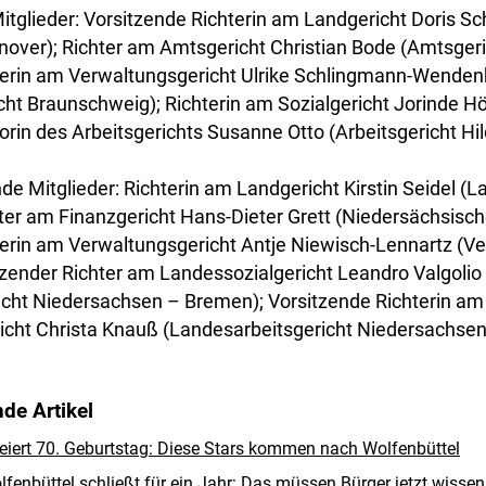
 Mitglieder: Vorsitzende Richterin am Landgericht Doris S
nover); Richter am Amtsgericht Christian Bode (Amtsgeri
terin am Verwaltungsgericht Ulrike Schlingmann-Wenden
ht Braunschweig); Richterin am Sozialgericht Jorinde Hö
orin des Arbeitsgerichts Susanne Otto (Arbeitsgericht H
ende Mitglieder: Richterin am Landgericht Kirstin Seidel (
ter am Finanzgericht Hans-Dieter Grett (Niedersächsisch
terin am Verwaltungsgericht Antje Niewisch-Lennartz (V
zender Richter am Landessozialgericht Leandro Valgolio
icht Niedersachsen – Bremen); Vorsitzende Richterin am
icht Christa Knauß (Landesarbeitsgericht Niedersachsen
de Artikel
ert 70. Geburtstag: Diese Stars kommen nach Wolfenbüttel
fenbüttel schließt für ein Jahr: Das müssen Bürger jetzt wissen