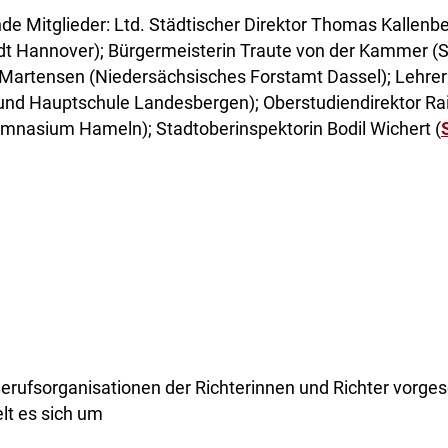
ende Mitglieder: Ltd. Städtischer Direktor Thomas Kallenb
t Hannover); Bürgermeisterin Traute von der Kammer (Sta
Martensen (Niedersächsisches Forstamt Dassel); Lehrer
nd Hauptschule Landesbergen); Oberstudiendirektor Rai
ymnasium Hameln); Stadtoberinspektorin Bodil Wichert (
Berufsorganisationen der Richterinnen und Richter vorge
lt es sich um