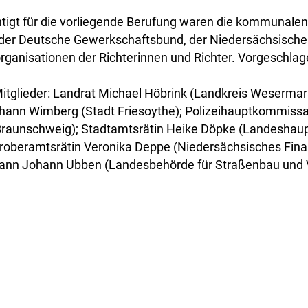
tigt für die vorliegende Berufung waren die kommunale
 der Deutsche Gewerkschaftsbund, der Niedersächsisc
organisationen der Richterinnen und Richter. Vorgeschla
 Mitglieder: Landrat Michael Höbrink (Landkreis Wesermar
hann Wimberg (Stadt Friesoythe); Polizeihauptkommissar
n Braunschweig); Stadtamtsrätin Heike Döpke (Landeshau
roberamtsrätin Veronika Deppe (Niedersächsisches Fina
nn Johann Ubben (Landesbehörde für Straßenbau und 