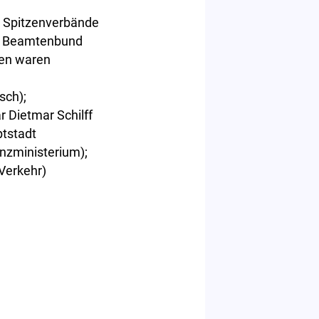
n Spitzenverbände
he Beamtenbund
gen waren
sch);
 Dietmar Schilff
ptstadt
nzministerium);
Verkehr)