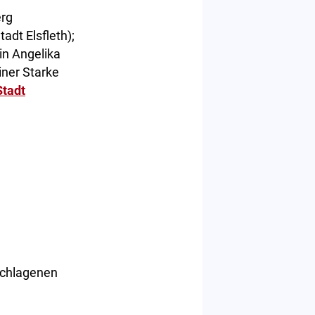
erg
dt Elsfleth);
in Angelika
ner Starke
Stadt
schlagenen