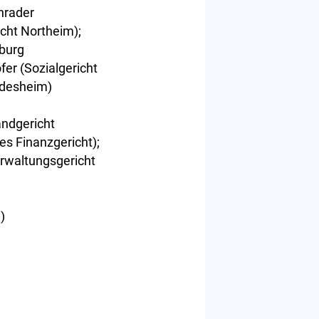
chrader
cht Northeim);
burg
fer (Sozialgericht
ildesheim)
Landgericht
es Finanzgericht);
erwaltungsgericht
)