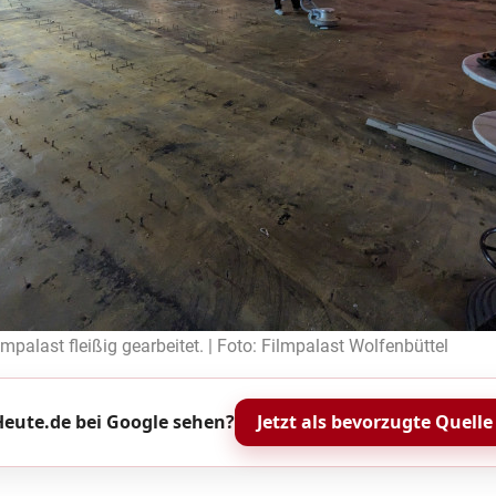
lmpalast fleißig gearbeitet. | Foto: Filmpalast Wolfenbüttel
eute.de bei Google sehen?
Jetzt als bevorzugte Quelle