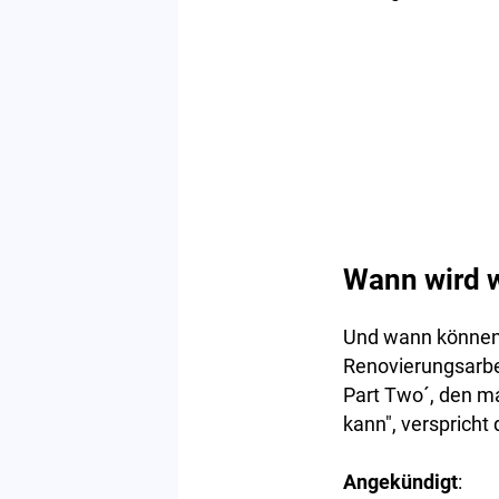
Wann wird w
Und wann können K
Renovierungsarbe
Part Two´, den ma
kann", verspricht 
Angekündigt
: