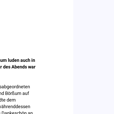
um luden auch in
er des Abends war
gsabgeordneten
und Börßum auf
ndte dem
 währenddessen
s Dankeschön an