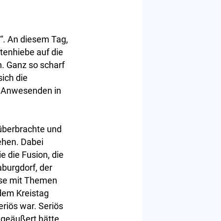
“. An diesem Tag,
itenhiebe auf die
n. Ganz so scharf
ich die
0 Anwesenden in
 überbrachte und
tehen. Dabei
e die Fusion, die
aburgdorf, der
ise mit Themen
 dem Kreistag
riös war. Seriös
geäußert hätte.