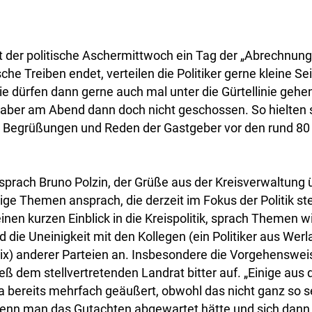
t der politische Aschermittwoch ein Tag der „Abrechnung
che Treiben endet, verteilen die Politiker gerne kleine Se
e dürfen dann gerne auch mal unter die Gürtellinie gehe
aber am Abend dann doch nicht geschossen. So hielten s
en Begrüßungen und Reden der Gastgeber vor den rund 8
 sprach Bruno Polzin, der Grüße aus der Kreisverwaltung
nige Themen ansprach, die derzeit im Fokus der Politik s
inen kurzen Einblick in die Kreispolitik, sprach Themen wi
d die Uneinigkeit mit den Kollegen (ein Politiker aus Werl
lix) anderer Parteien an. Insbesondere die Vorgehenswe
ieß dem stellvertretenden Landrat bitter auf. „Einige aus
a bereits mehrfach geäußert, obwohl das nicht ganz so se
nn man das Gutachten abgewartet hätte und sich dann 