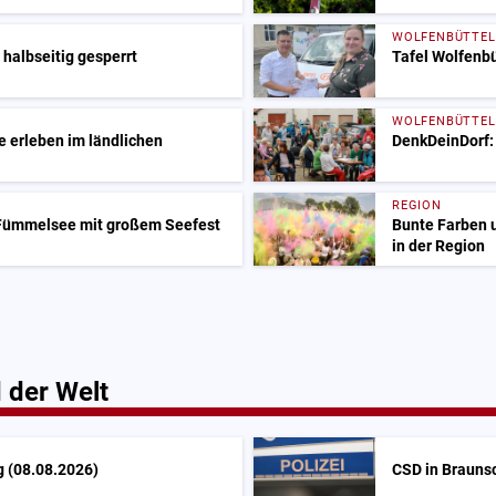
WOLFENBÜTTEL
 halbseitig gesperrt
Tafel Wolfenbü
WOLFENBÜTTEL
 erleben im ländlichen
DenkDeinDorf:
REGION
 Fümmelsee mit großem Seefest
Bunte Farben 
in der Region
 der Welt
 (08.08.2026)
CSD in Braunsc