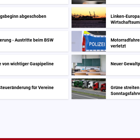
iegsbeginn abgeschoben
Linken-Europap
Wirtschaftsu
erung - Austritte beim BSW
Motorradfahre
verletzt
e von wichtiger Gaspipeline
Neuer Gewaltpr
 Steueränderung für Vereine
Grüne streiten
Sonntagsfahrv