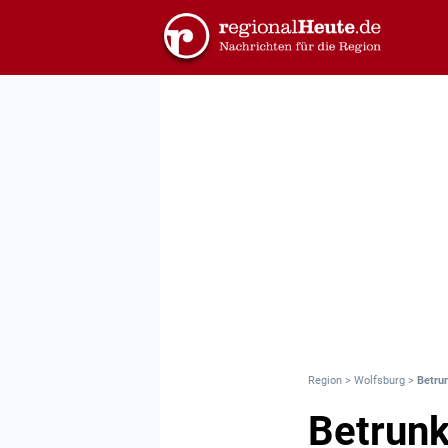
Region
>
Wolfsburg
>
Betru
Betrun