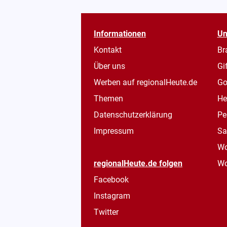
Informationen
Un
Kontakt
Br
Über uns
Gi
Werben auf regionalHeute.de
Go
Themen
He
Datenschutzerklärung
Pe
Impressum
Sa
Wo
regionalHeute.de folgen
Wo
Facebook
Instagram
Twitter