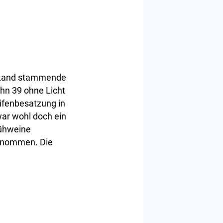
 Land stammende
ahn 39 ohne Licht
eifenbesatzung in
war wohl doch ein
lühweine
ntnommen. Die