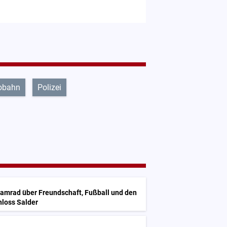
obahn
Polizei
Kamrad über Freundschaft, Fußball und den
hloss Salder