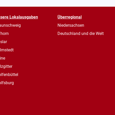
sere Lokalausgaben
Überregional
aunschweig
Niedersachsen
fhorn
Deutschland und die Welt
slar
lmstedt
ine
lzgitter
lfenbüttel
lfsburg