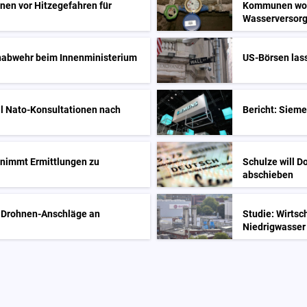
nen vor Hitzegefahren für
Kommunen woll
Wasserversor
enabwehr beim Innenministerium
US-Börsen lass
ll Nato-Konsultationen nach
Bericht: Sieme
nimmt Ermittlungen zu
Schulze will D
abschieben
ür Drohnen-Anschläge an
Studie: Wirtsc
Niedrigwasser