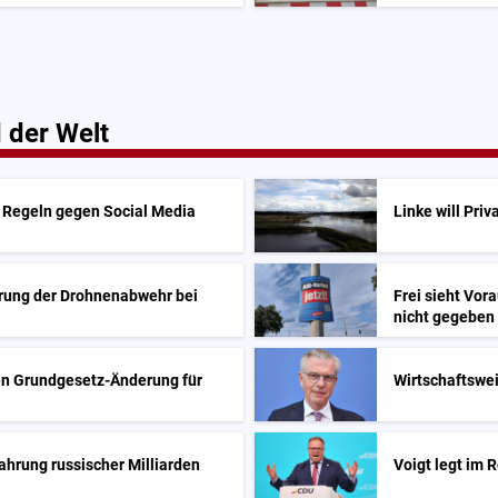
 der Welt
e Regeln gegen Social Media
Linke will Pri
erung der Drohnenabwehr bei
Frei sieht Vor
nicht gegeben
en Grundgesetz-Änderung für
Wirtschaftswe
ahrung russischer Milliarden
Voigt legt im 