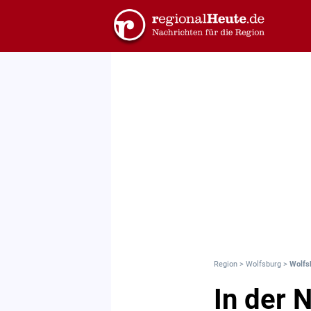
Region
>
Wolfsburg
>
Wolfs
In der 