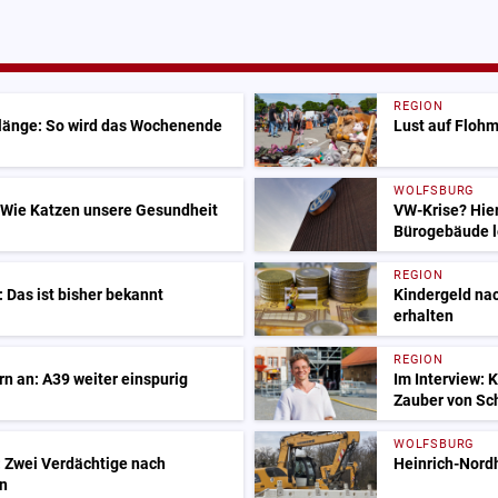
REGION
Klänge: So wird das Wochenende
Lust auf Flohm
WOLFSBURG
 Wie Katzen unsere Gesundheit
VW-Krise? Hier
Bürogebäude l
REGION
 Das ist bisher bekannt
Kindergeld nac
erhalten
REGION
n an: A39 weiter einspurig
Im Interview: 
Zauber von Sc
WOLFSBURG
: Zwei Verdächtige nach
Heinrich-Nordh
n