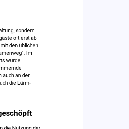
altung, sondern
äste oft erst ab
 mit den üblichen
damenweg". Im
rts wurde
 hämmernde
 auch an der
auch die Lärm-
geschöpft
um die Nutzung der