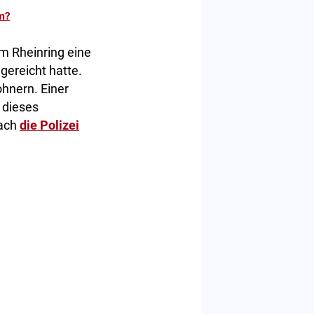
m?
m Rheinring eine
gereicht hatte.
hnern. Einer
dieses
fach
die Polizei