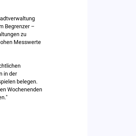
Stadtverwaltung
em Begrenzer –
altungen zu
u hohen Messwerte
htlichen
 in der
spielen belegen.
tzten Wochenenden
n."