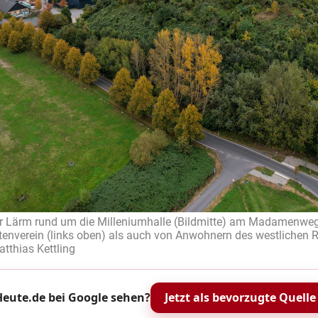
r Lärm rund um die Milleniumhalle (Bildmitte) am Madamenw
enverein (links oben) als auch von Anwohnern des westlichen 
atthias Kettling
eute.de bei Google sehen?
Jetzt als bevorzugte Quelle