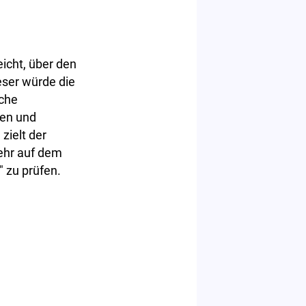
cht, über den
eser würde die
iche
en und
ielt der
ehr auf dem
 zu prüfen.