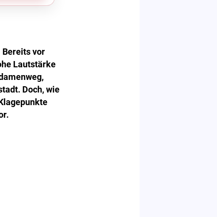
Bereits vor
ohe Lautstärke
Madamenweg,
tadt. Doch, wie
 Klagepunkte
or.