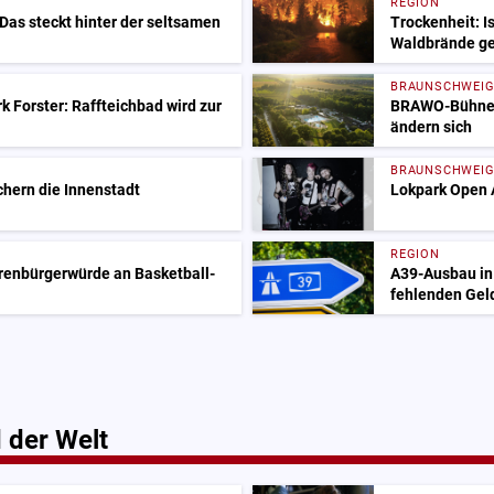
REGION
 Das steckt hinter der seltsamen
Trockenheit: I
Waldbrände ge
BRAUNSCHWEI
 Forster: Raffteichbad wird zur
BRAWO-Bühne i
ändern sich
BRAUNSCHWEI
chern die Innenstadt
Lokpark Open 
REGION
renbürgerwürde an Basketball-
A39-Ausbau in 
fehlenden Ge
 der Welt