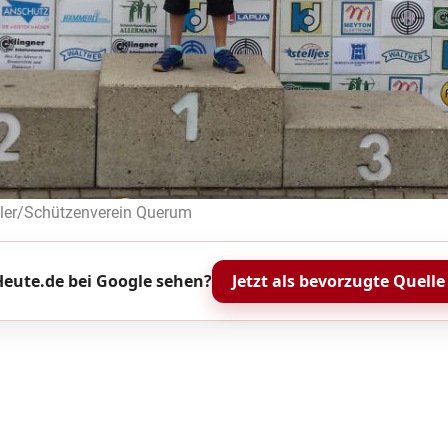
öler/Schützenverein Querum
eute.de bei Google sehen?
Jetzt als bevorzugte Quelle