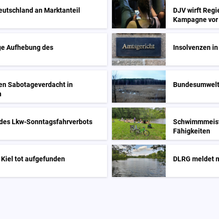
 Deutschland an Marktanteil
DJV wirft Regi
Kampagne vor
ige Aufhebung des
Insolvenzen i
en Sabotageverdacht in
Bundesumweltm
n
 des Lkw-Sonntagsfahrverbots
Schwimmmeiste
Fähigkeiten
 Kiel tot aufgefunden
DLRG meldet m