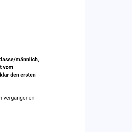
klasse/männlich,
dt vom
klar den ersten
am vergangenen