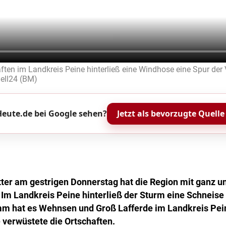
aften im Landkreis Peine hinterließ eine Windhose eine Spur der
ell24 (BM)
eute.de bei Google sehen?
Jetzt als bevorzugte Quelle
ter am gestrigen Donnerstag hat die Region mit ganz un
. Im Landkreis Peine hinterließ der Sturm eine Schneis
m hat es Wehnsen und Groß Lafferde im Landkreis Pein
 verwüstete die Ortschaften.