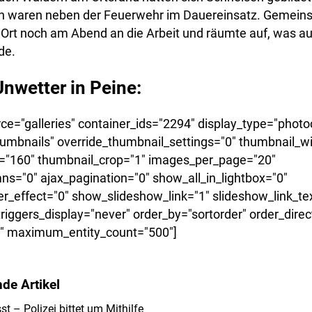
 waren neben der Feuerwehr im Dauereinsatz. Gemeins
 Ort noch am Abend an die Arbeit und räumte auf, was a
de.
nwetter in Peine:
e="galleries" container_ids="2294" display_type="photoc
umbnails" override_thumbnail_settings="0" thumbnail_w
="160" thumbnail_crop="1" images_per_page="20"
s="0" ajax_pagination="0" show_all_in_lightbox="0"
_effect="0" show_slideshow_link="1" slideshow_link_tex
riggers_display="never" order_by="sortorder" order_dire
d" maximum_entity_count="500"]
de Artikel
 – Polizei bittet um Mithilfe