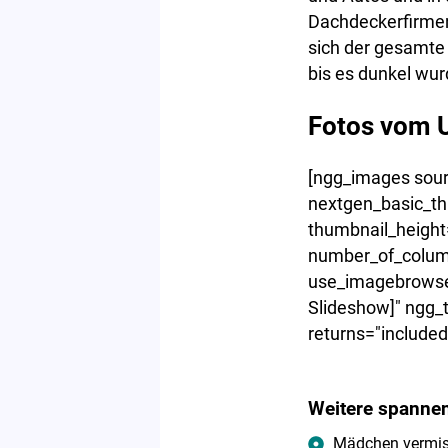
Dachdeckerfirmen
sich der gesamte
bis es dunkel wur
Fotos vom U
[ngg_images sourc
nextgen_basic_th
thumbnail_height
number_of_column
use_imagebrowser
Slideshow]" ngg_t
returns="include
Weitere spannen
Mädchen vermisst