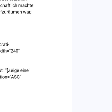
chaftlich machte
ufzuräumen war,
rati-
idth="240"
t="[Zeige eine
ction="ASC"