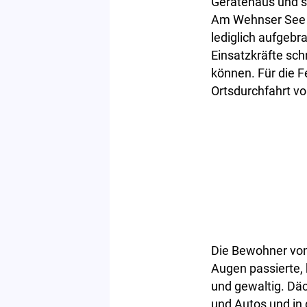
Gerätehaus und sä
Am Wehnser See a
lediglich aufgeb
Einsatzkräfte sch
können. Für die 
Ortsdurchfahrt v
Die Bewohner von
Augen passierte,
und gewaltig. Dä
und Autos und in 