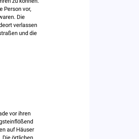
ahren zu können.
 Person vor,
waren. Die
deort verlassen
straßen und die
de vor ihren
gsteinflößend
len auf Häuser
 Die örtlichen