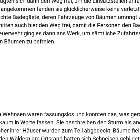
gten sich dann den Weg frei, um die Einsatzstellen anf
ngekommen fanden sie glücklicherweise keine verletzte
rachte Badegäste, deren Fahrzeuge von Bäumen umringt 
nitten auch hier den Weg frei, damit die Personen den Ba
Feuerwehr ging es dann ans Werk, um sämtliche Zufahrts
on Bäumen zu befreien.
 Wehnsen waren fassungslos und konnten das, was gera
 kaum in Worte fassen. Sie beschreiben den Sturm als an
cher ihrer Häuser wurden zum Teil abgedeckt, Bäume fie
den Wäldern am Ortsrand hatten sich Schneisen gebildet.