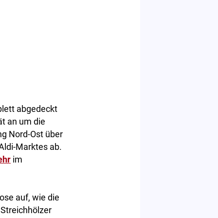
plett abgedeckt
ät an um die
ng Nord-Ost über
Aldi-Marktes ab.
ehr
im
ose auf, wie die
Streichhölzer