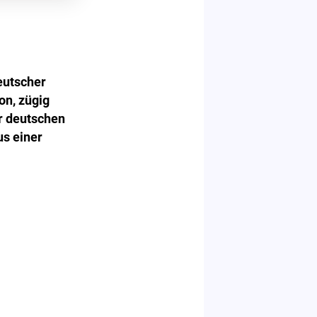
eutscher
on, zügig
r deutschen
us einer