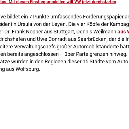
tos: Mit diesen Einstiegsmodellen will VW jetzt durchstarten
ative bildet ein 7 Punkte umfassendes Forderungspapier a
dentin Ursula von der Leyen. Die vier Köpfe der Kampag
r Dr. Frank Nopper aus Stuttgart, Dennis Weilmann
aus 
richshafen und Uwe Conradt aus Saarbrücken, der die Ini
weitere Verwaltungschefs großer Automobilstandorte hätt
chen bereits angeschlossen – über Parteigrenzen hinweg.
lätze würden in den Regionen dieser 15 Städte vom Auto
ung aus Wolfsburg.