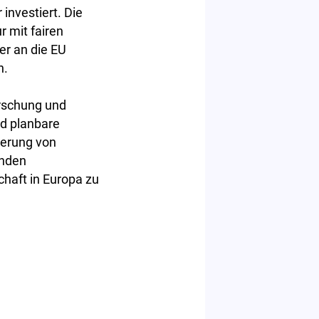
investiert. Die
r mit fairen
er an die EU
n.
orschung und
nd planbare
derung von
enden
chaft in Europa zu