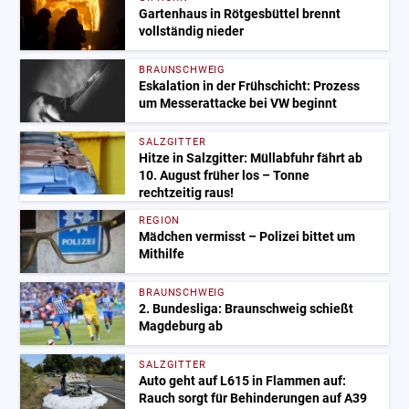
Gartenhaus in Rötgesbüttel brennt
vollständig nieder
BRAUNSCHWEIG
Eskalation in der Frühschicht: Prozess
um Messerattacke bei VW beginnt
SALZGITTER
Hitze in Salzgitter: Müllabfuhr fährt ab
10. August früher los – Tonne
rechtzeitig raus!
REGION
Mädchen vermisst – Polizei bittet um
Mithilfe
BRAUNSCHWEIG
2. Bundesliga: Braunschweig schießt
Magdeburg ab
SALZGITTER
Auto geht auf L615 in Flammen auf:
Rauch sorgt für Behinderungen auf A39