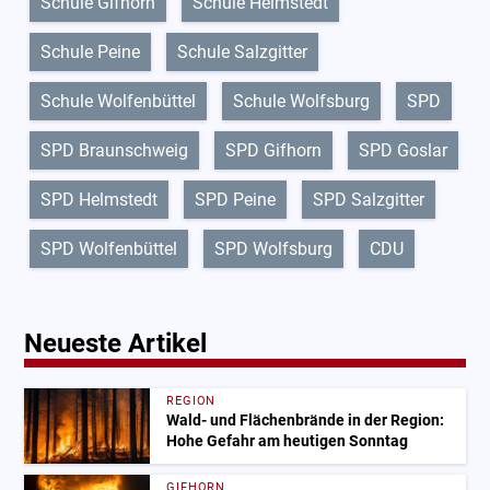
Schule Gifhorn
Schule Helmstedt
Schule Peine
Schule Salzgitter
Schule Wolfenbüttel
Schule Wolfsburg
SPD
SPD Braunschweig
SPD Gifhorn
SPD Goslar
SPD Helmstedt
SPD Peine
SPD Salzgitter
SPD Wolfenbüttel
SPD Wolfsburg
CDU
Neueste Artikel
REGION
Wald- und Flächenbrände in der Region:
Hohe Gefahr am heutigen Sonntag
GIFHORN