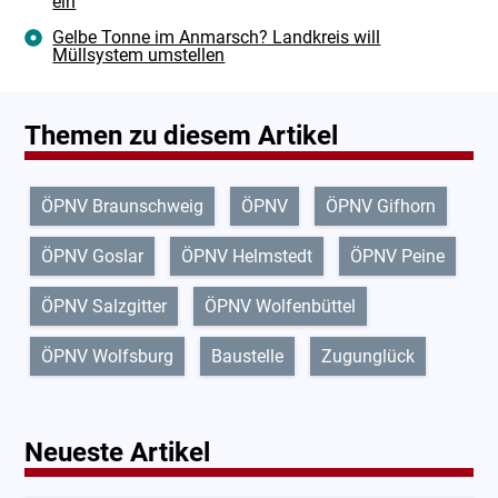
ein
Gelbe Tonne im Anmarsch? Landkreis will
Müllsystem umstellen
Themen zu diesem Artikel
ÖPNV Braunschweig
ÖPNV
ÖPNV Gifhorn
ÖPNV Goslar
ÖPNV Helmstedt
ÖPNV Peine
ÖPNV Salzgitter
ÖPNV Wolfenbüttel
ÖPNV Wolfsburg
Baustelle
Zugunglück
Neueste Artikel