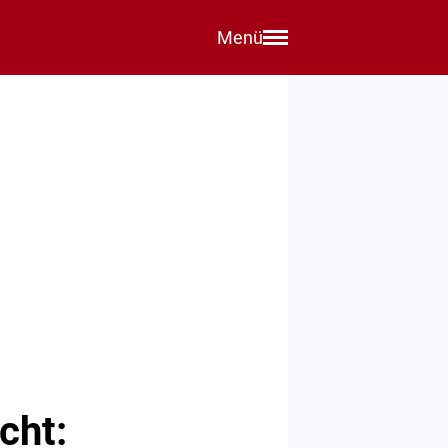
Menü
cht: