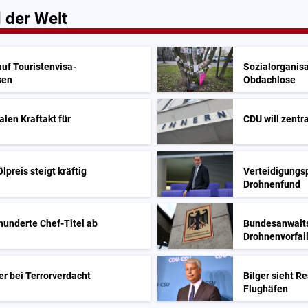
 der Welt
uf Touristenvisa-
Sozialorganisa
sen
Obdachlose
len Kraftakt für
CDU will zent
lpreis steigt kräftig
Verteidigungsp
Drohnenfund
hunderte Chef-Titel ab
Bundesanwalts
Drohnenvorfal
er bei Terrorverdacht
Bilger sieht R
Flughäfen