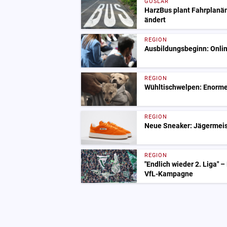
GOSLAR
HarzBus plant Fahrplanä
ändert
REGION
Ausbildungsbeginn: Onlin
REGION
Wühltischwelpen: Enorme
REGION
Neue Sneaker: Jägermeist
REGION
"Endlich wieder 2. Liga" –
VfL-Kampagne