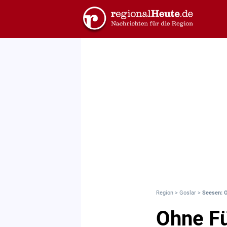
Region
>
Goslar
>
Seesen: O
Ohne Fü