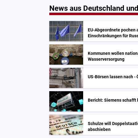
News aus Deutschland und
EU-Abgeordnete pochen a
Einschränkungen für Rus
Kommunen wollen nationa
Wasserversorgung
US-Börsen lassen nach - Ö
Bericht: Siemens schafft 
Schulze will Doppelstaatl
abschieben