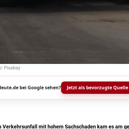
o: Pixabay
eute.de bei Google sehen?
Jetzt als bevorzugte Quelle
m Verkehrsunfall mit hohem Sachschaden kam es am ge