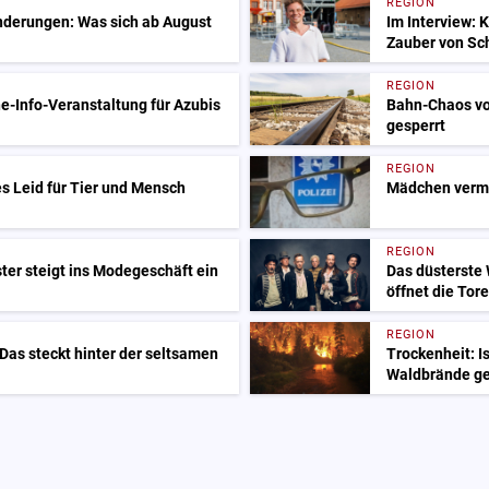
REGION
nderungen: Was sich ab August
Im Interview: 
Zauber von Sc
REGION
e-Info-Veranstaltung für Azubis
Bahn-Chaos vo
gesperrt
REGION
s Leid für Tier und Mensch
Mädchen vermis
REGION
er steigt ins Modegeschäft ein
Das düsterste
öffnet die Tore
REGION
 Das steckt hinter der seltsamen
Trockenheit: I
Waldbrände ge