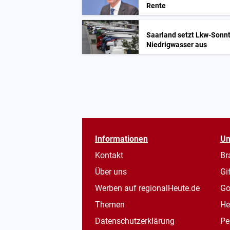
Rente
Saarland setzt Lkw-Sonn
Niedrigwasser aus
Informationen
Un
Kontakt
Br
Über uns
Gi
Werben auf regionalHeute.de
Go
Themen
He
Datenschutzerklärung
Pe