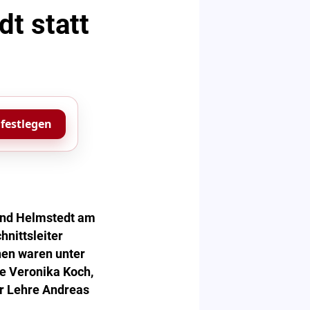
t statt
 festlegen
and Helmstedt am
nittsleiter
nen waren unter
e Veronika Koch,
r Lehre Andreas