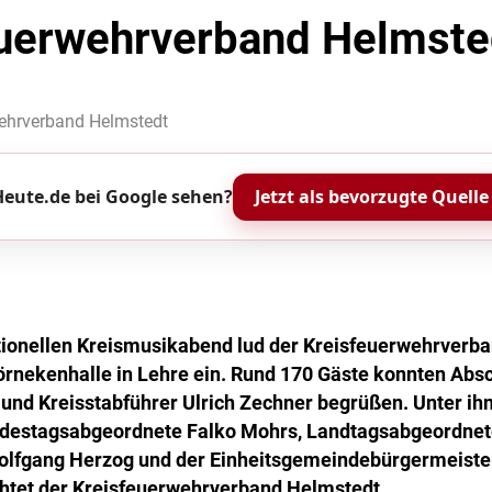
uerwehrverband Helmsted
wehrverband Helmstedt
eute.de bei Google sehen?
Jetzt als bevorzugte Quelle
tionellen Kreismusikabend lud der Kreisfeuerwehrverb
örnekenhalle in Lehre ein. Rund 170 Gäste konnten Absch
nd Kreisstabführer Ulrich Zechner begrüßen. Unter ih
destagsabgeordnete Falko Mohrs, Landtagsabgeordnet
Wolfgang Herzog und der Einheitsgemeindebürgermeiste
chtet der Kreisfeuerwehrverband Helmstedt.