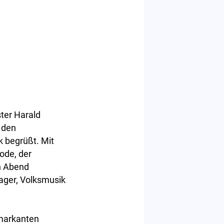
ter Harald
 den
 begrüßt. Mit
ode, der
n Abend
lager, Volksmusik
 markanten