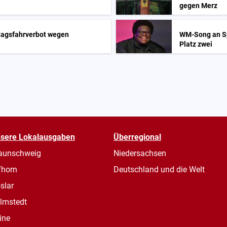
gegen Merz
tagsfahrverbot wegen
WM-Song an Sp
Platz zwei
sere Lokalausgaben
Überregional
aunschweig
Niedersachsen
fhorn
Deutschland und die Welt
slar
lmstedt
ine