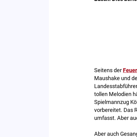
Seitens der
Feue
Maushake und den
Landesstabführer
tollen Melodien 
Spielmannzug Kön
vorbereitet. Das 
umfasst. Aber au
Aber auch Gesang