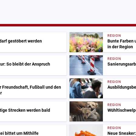
REGION
 darf gestöbert werden
Bunte Farben 
in der Region
REGION
ur: So bleibt der Anspruch
Sanierungsarbe
REGION
r Freundschaft, Fußball und den
Ausbildungsbeg
r
REGION
tige Strecken werden bald
Wühltischwelp
REGION
i bittet um Mithilfe
Neue Sneaker: