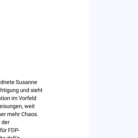
ordnete Susanne
chtigung und sieht
tion im Vorfeld
eisungen, weit
mmer mehr Chaos.
 der
 für FDP-