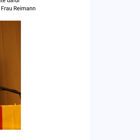
lte dafür
s Frau Reimann