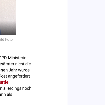
ld Foto:
SPD-Ministerin
tsämter nicht die
genen Jahr wurde
Post angefordert
wurde
.
n allerdings noch
ann als