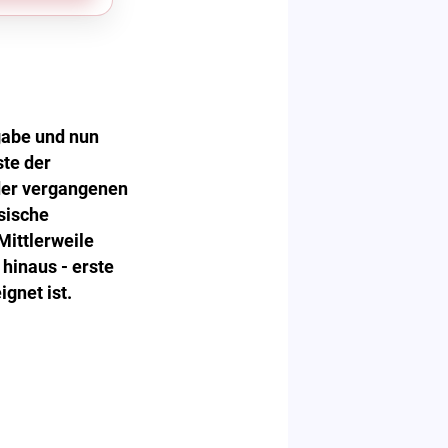
gabe und nun
ste der
der vergangenen
sische
Mittlerweile
hinaus - erste
ignet ist.