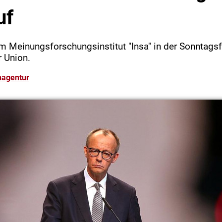
uf
im Meinungsforschungsinstitut "Insa" in der Sonntags
r Union.
nagentur