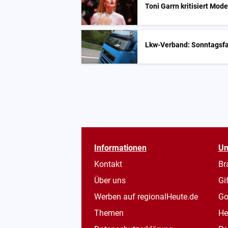
Toni Garrn kritisiert Mod
Lkw-Verband: Sonntagsfa
Informationen
Un
Kontakt
Br
Über uns
Gi
Werben auf regionalHeute.de
Go
Themen
He