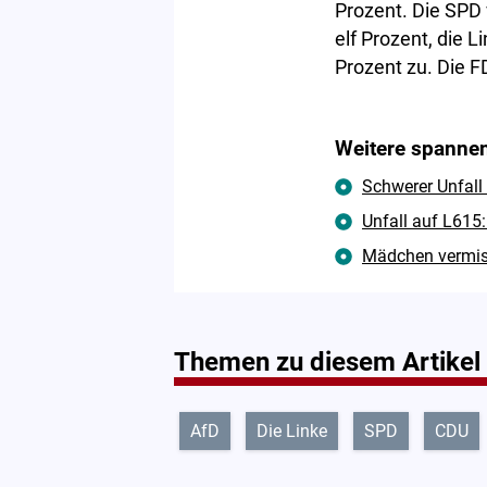
Prozent. Die SPD 
elf Prozent, die 
Prozent zu. Die F
Weitere spannen
Schwerer Unfall
Unfall auf L615:
Mädchen vermisst
Themen zu diesem Artikel
AfD
Die Linke
SPD
CDU