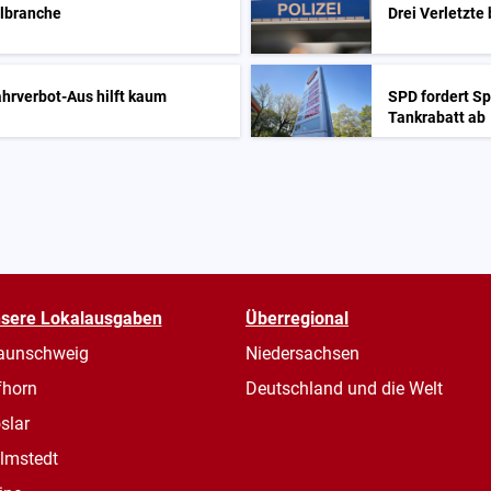
elbranche
Drei Verletzte
hrverbot-Aus hilft kaum
SPD fordert Sp
Tankrabatt ab
sere Lokalausgaben
Überregional
aunschweig
Niedersachsen
fhorn
Deutschland und die Welt
slar
lmstedt