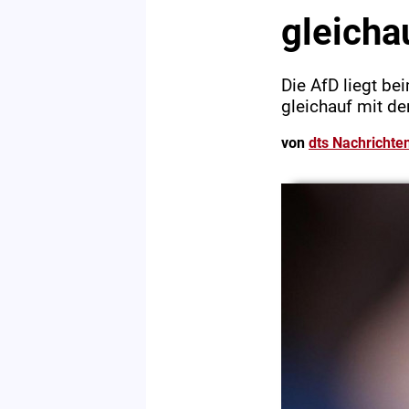
gleicha
Die AfD liegt be
gleichauf mit de
von
dts Nachrichte