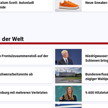
alum Scott: Autostadt
Neue Sneaker:
Ende
 der Welt
ch Frontalzusammenstoß auf der
Niedrigwasser:
Schienen brin
Schwerarbeitsrente ab
Bundesverfass
zügiger Wahlp
enburg mit mehreren Verletzten
9.600 Hitzteto