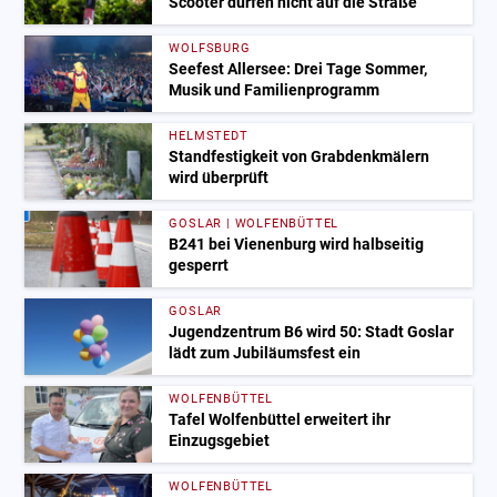
Scooter dürfen nicht auf die Straße
WOLFSBURG
Seefest Allersee: Drei Tage Sommer,
Musik und Familienprogramm
HELMSTEDT
Standfestigkeit von Grabdenkmälern
wird überprüft
GOSLAR | WOLFENBÜTTEL
B241 bei Vienenburg wird halbseitig
gesperrt
GOSLAR
Jugendzentrum B6 wird 50: Stadt Goslar
lädt zum Jubiläumsfest ein
WOLFENBÜTTEL
Tafel Wolfenbüttel erweitert ihr
Einzugsgebiet
WOLFENBÜTTEL