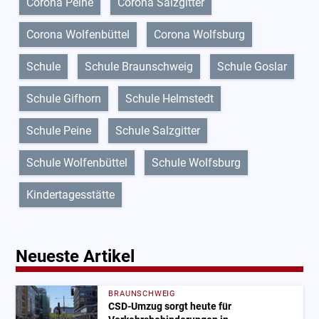
Corona Peine
Corona Salzgitter
Corona Wolfenbüttel
Corona Wolfsburg
Schule
Schule Braunschweig
Schule Goslar
Schule Gifhorn
Schule Helmstedt
Schule Peine
Schule Salzgitter
Schule Wolfenbüttel
Schule Wolfsburg
Kindertagesstätte
Neueste Artikel
BRAUNSCHWEIG
CSD-Umzug sorgt heute für