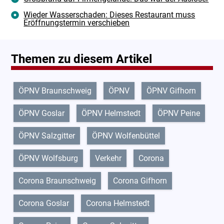
Wieder Wasserschaden: Dieses Restaurant muss
Eröffnungstermin verschieben
Themen zu diesem Artikel
ÖPNV Braunschweig
ÖPNV
ÖPNV Gifhorn
ÖPNV Goslar
ÖPNV Helmstedt
ÖPNV Peine
ÖPNV Salzgitter
ÖPNV Wolfenbüttel
ÖPNV Wolfsburg
Verkehr
Corona
Corona Braunschweig
Corona Gifhorn
Corona Goslar
Corona Helmstedt