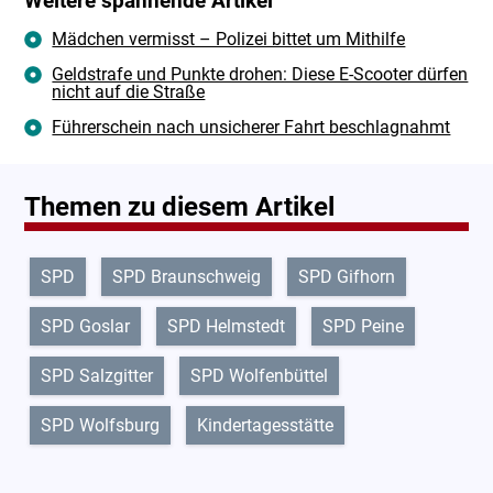
Weitere spannende Artikel
Mädchen vermisst – Polizei bittet um Mithilfe
Geldstrafe und Punkte drohen: Diese E-Scooter dürfen
nicht auf die Straße
Führerschein nach unsicherer Fahrt beschlagnahmt
Themen zu diesem Artikel
SPD
SPD Braunschweig
SPD Gifhorn
SPD Goslar
SPD Helmstedt
SPD Peine
SPD Salzgitter
SPD Wolfenbüttel
SPD Wolfsburg
Kindertagesstätte