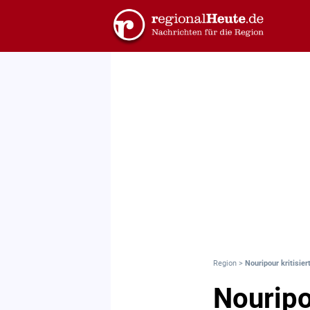
Region
>
Nouripour kritisie
Nouripo