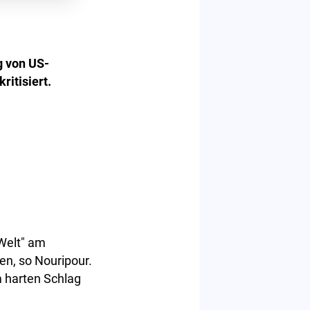
g von US-
ritisiert.
"Welt" am
en, so Nouripour.
m harten Schlag