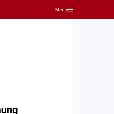
Menü
hung