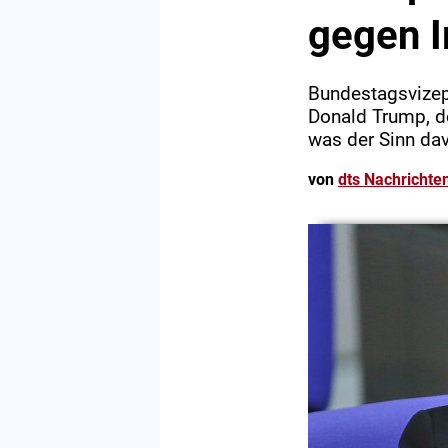
gegen I
Bundestagsvizep
Donald Trump, den
was der Sinn da
von
dts Nachrichte