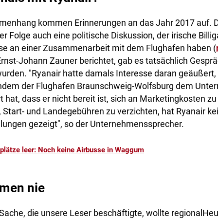
menhang kommen Erinnerungen an das Jahr 2017 auf. 
r Folge auch eine politische Diskussion, der irische Billi
sse an einer Zusammenarbeit mit dem Flughafen haben (
Ernst-Johann Zauner berichtet, gab es tatsächlich Gesprä
wurden. "Ryanair hatte damals Interesse daran geäußert
chdem der Flughafen Braunschweig-Wolfsburg dem Unte
rt hat, dass er nicht bereit ist, sich an Marketingkosten z
, Start- und Landegebühren zu verzichten, hat Ryanair ke
lungen gezeigt", so der Unternehmenssprecher.
plätze leer: Noch keine Airbusse in Waggum
amen nie
Sache, die unsere Leser beschäftigte, wollte regionalHeu