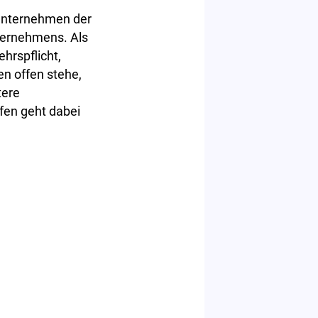
 Unternehmen der
ternehmens. Als
hrspflicht,
en offen stehe,
tere
fen geht dabei