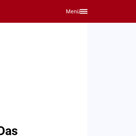
Menü
 Das