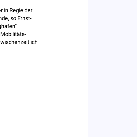
 in Regie der
de, so Ernst-
ghafen"
Mobilitäts-
zwischenzeitlich