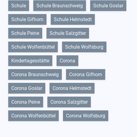
Schule
Schule Braunschweig
Schule Goslar
Schule Gifhorn
Schule Helmstedt
Schule Peine
Schule Salzgitter
Schule Wolfenbüttel
Schule Wolfsburg
Kindertagesstätte
Corona
Corona Braunschweig
Corona Gifhorn
Corona Goslar
Corona Helmstedt
Corona Peine
Corona Salzgitter
Corona Wolfenbüttel
Corona Wolfsburg