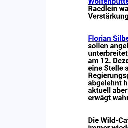
Wolfenbütte
Raedlein wa
Verstärkung
Florian Sil
sollen ange
unterbreite
am 12. Dez
eine Stelle
Regierungsg
abgelehnt h
aktuell abe
erwägt wahr
Die Wild-Ca
immer wied