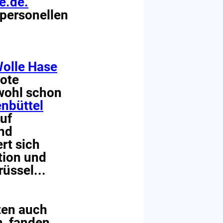
e.de.
 personellen
Wolle Hase
bote
 wohl schon
nbüttel
auf
nd
rt sich
tion und
üssel...
ten auch
, fanden