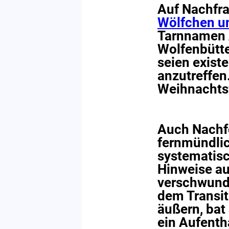
Auf Nachfra
Wölfchen u
Tarnnamen 
Wolfenbütte
seien exist
anzutreffen
Weihnachtsw
Auch Nachfo
fernmündli
systematisc
Hinweise au
verschwund
dem Transit
äußern, bat
ein Aufenth