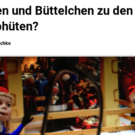
n und Büttelchen zu den
phüten?
schke