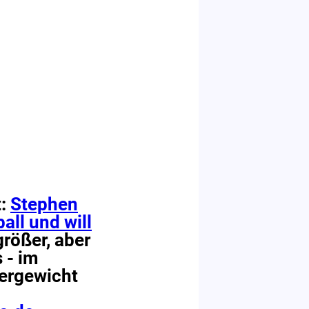
t:
Stephen
all und will
größer, aber
 - im
wergewicht