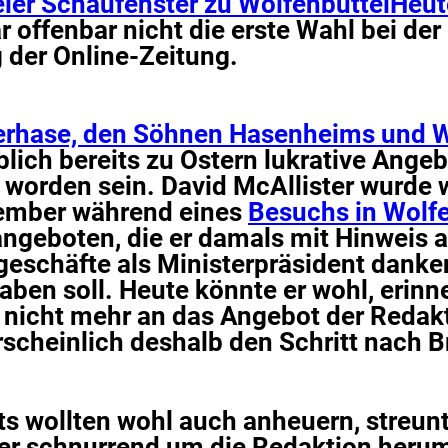
ler Schaufenster zu WolfenbüttelHeut
r offenbar nicht die erste Wahl bei der
 der Online-Zeitung.
berhase, den Söhnen Hasenheims und 
blich bereits zu Ostern lukrative Ange
t worden sein. David McAllister wurde
ember während eines
Besuchs in Wolfe
 angeboten, die er damals mit Hinweis 
eschäfte als Ministerpräsident danke
aben soll. Heute könnte er wohl, erinne
r nicht mehr an das Angebot der Redak
scheinlich deshalb den Schritt nach Br
ts wollten wohl auch anheuern, streun
er schnurrend um die Redaktion herum