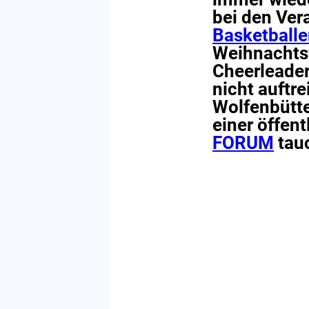
bei den Ver
Basketballe
Weihnachtsw
Cheerleader
nicht auftre
Wolfenbütt
einer öffen
FORUM
tauc