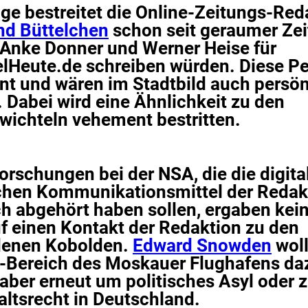
ge bestreitet die Online-Zeitungs-Red
nd Büttelchen
schon seit geraumer Zei
Anke Donner und Werner Heise für
lHeute.de schreiben würden. Diese P
ent und wären im Stadtbild auch persön
. Dabei wird eine Ähnlichkeit zu den
ichteln vehement bestritten.
rschungen bei der NSA, die die digita
chen Kommunikationsmittel der Redak
h abgehört haben sollen, ergaben kein
f einen Kontakt der Redaktion zu den
enen Kobolden.
Edward Snowden
woll
-Bereich des Moskauer Flughafens da
 aber erneut um politisches Asyl oder
altsrecht in Deutschland.