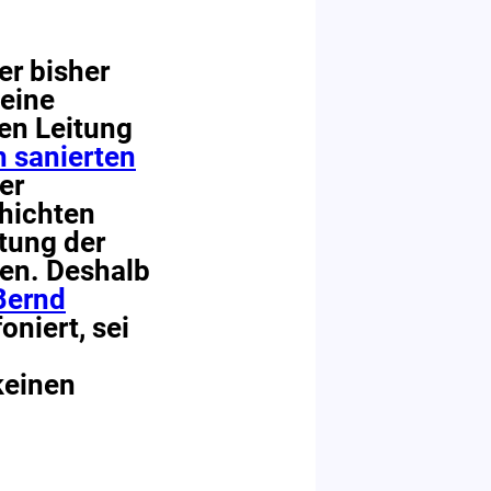
r bisher
eine
ren Leitung
h sanierten
er
hichten
tung der
en. Deshalb
Bernd
oniert, sei
keinen