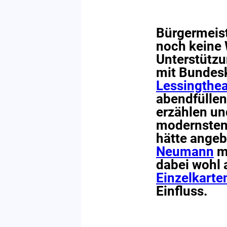
Bürgermeis
noch keine 
Unterstützu
mit Bundesk
Lessingthea
abendfülle
erzählen un
modernsten 
hätte ange
Neumann
mi
dabei wohl 
Einzelkarte
Einfluss.