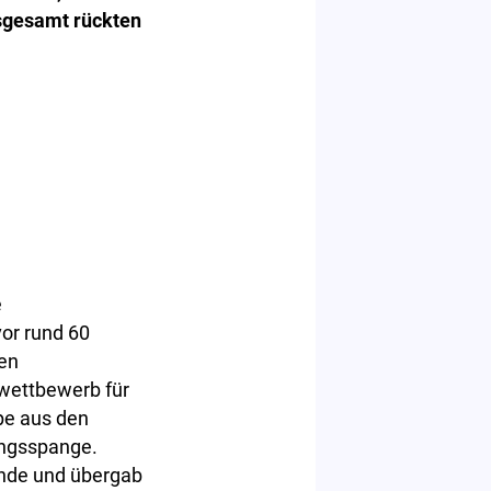
nsgesamt rückten
e
or rund 60
den
wettbewerb für
ppe aus den
ngsspange.
inde und übergab