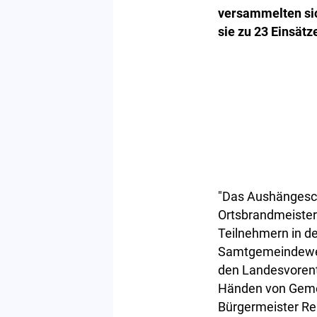
versammelten sic
sie zu 23 Einsätz
"Das Aushängesch
Ortsbrandmeister
Teilnehmern in de
Samtgemeindewett
den Landesvorents
Händen von Geme
Bürgermeister Rei