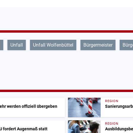
l
Unfall
Unfall Wolfenbüttel
Bürgermeister
Bürg
REGION
ehr werden offiziell übergeben
Sanierungsarbe
REGION
 fordert Augenmaß statt
Ausbildungsbeg