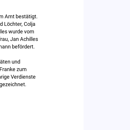
m Amt bestätigt.
d Löchter, Colja
illes wurde vom
au, Jan Achilles
ann befördert.
täten und
 Franke zum
hrige Verdienste
gezeichnet.