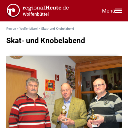
Menü
Region
>
Wolfenbüttel
>
Skat- und Knobelabend
Skat- und Knobelabend