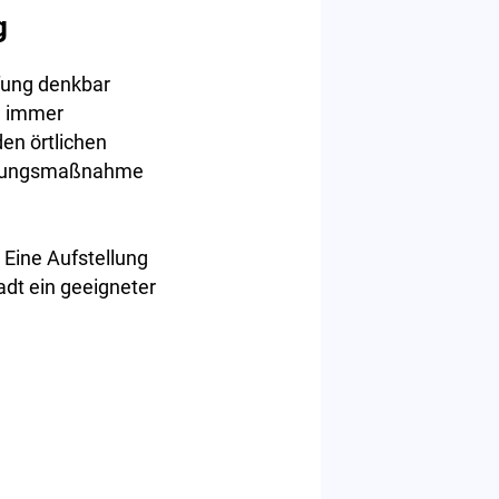
g
fung denkbar
h immer
en örtlichen
achungsmaßnahme
 Eine Aufstellung
adt ein geeigneter