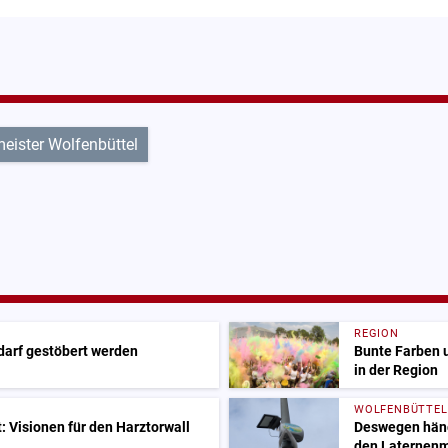
eister Wolfenbüttel
REGION
 darf gestöbert werden
Bunte Farben 
in der Region
WOLFENBÜTTEL
 Visionen für den Harztorwall
Deswegen hänge
den Laternen