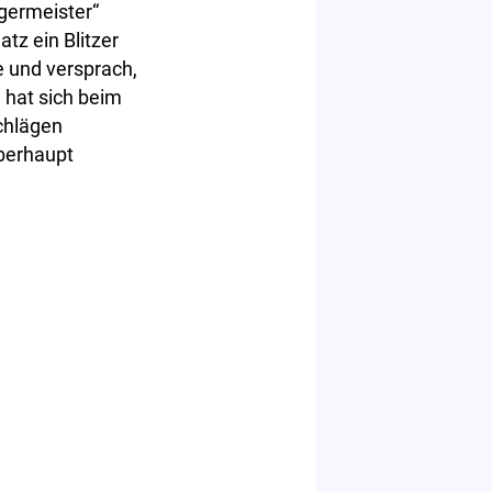
rgermeister“
tz ein Blitzer
e und versprach,
 hat sich beim
chlägen
überhaupt