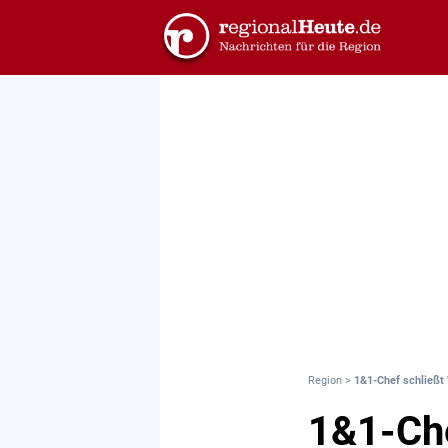
Region
>
1&1-Chef schließt 
1&1-Che