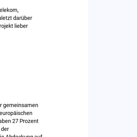
Telekom,
letzt darüber
jekt lieber
der gemeinsamen
 europäischen
gaben 27 Prozent
 der
die Abdeckung auf