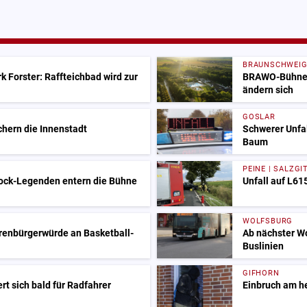
BRAUNSCHWEI
 Forster: Raffteichbad wird zur
BRAWO-Bühne i
ändern sich
GOSLAR
chern die Innenstadt
Schwerer Unfal
Baum
PEINE | SALZGI
rock-Legenden entern die Bühne
Unfall auf L61
WOLFSBURG
renbürgerwürde an Basketball-
Ab nächster W
Buslinien
GIFHORN
t sich bald für Radfahrer
Einbruch am he