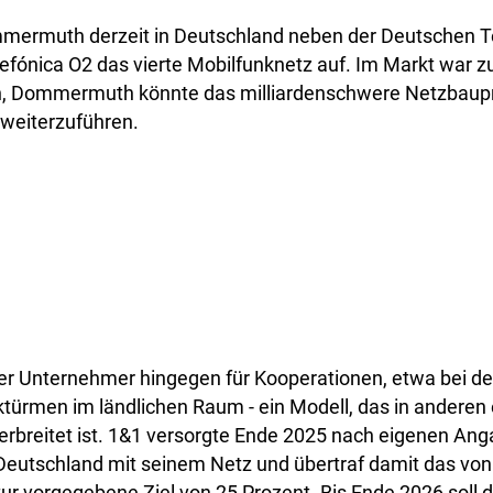
mermuth derzeit in Deutschland neben der Deutschen 
fónica O2 das vierte Mobilfunknetz auf. Im Markt war zu
n, Dommermuth könnte das milliardenschwere Netzbaupro
 weiterzuführen.
 der Unternehmer hingegen für Kooperationen, etwa bei 
türmen im ländlichen Raum - ein Modell, das in anderen
erbreitet ist. 1&1 versorgte Ende 2025 nach eigenen An
Deutschland mit seinem Netz und übertraf damit das von
r vorgegebene Ziel von 25 Prozent. Bis Ende 2026 soll 