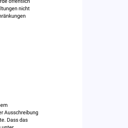
de öffentlich
ltungen nicht
chränkungen
ndem
er Ausschreibung
te. Dass das
 unter