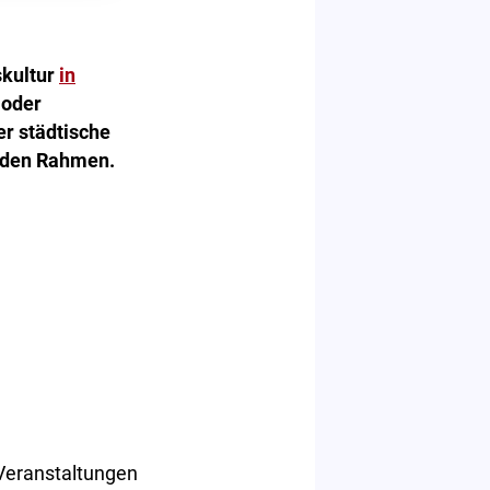
skultur
in
 oder
er städtische
enden Rahmen.
Veranstaltungen