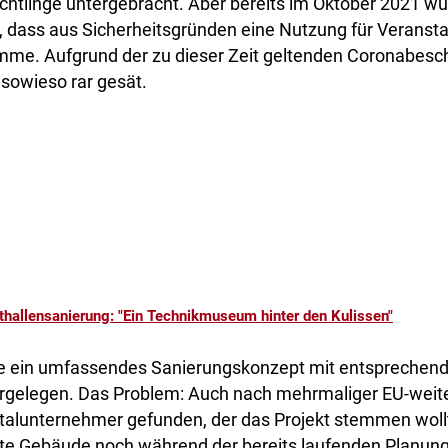
tlinge untergebracht. Aber bereits im Oktober 2021 wur
 dass aus Sicherheitsgründen eine Nutzung für Veransta
mme. Aufgrund der zu dieser Zeit geltenden Coronabes
sowieso rar gesät.
thallensanierung: "Ein Technikmuseum hinter den Kulissen"
te ein umfassendes Sanierungskonzept mit entspreche
rgelegen. Das Problem: Auch nach mehrmaliger EU-weit
Totalunternehmer gefunden, der das Projekt stemmen woll
llte Gebäude noch während der bereits laufenden Planung