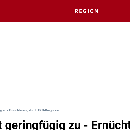
REGION
ig zu - Ernüchterung durch EZB-Prognosen
t geringfügig zu - Ernüch