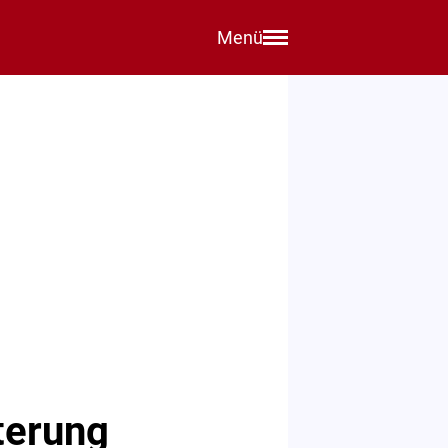
Menü
terung