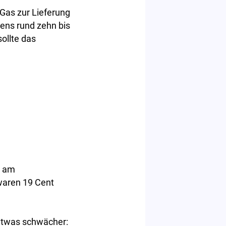
Gas zur Lieferung
tens rund zehn bis
ollte das
e am
waren 19 Cent
etwas schwächer: