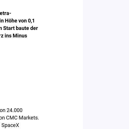
etra-
in Höhe von 0,1
 Start baute der
z ins Minus
von 24.000
von CMC Markets.
n SpaceX