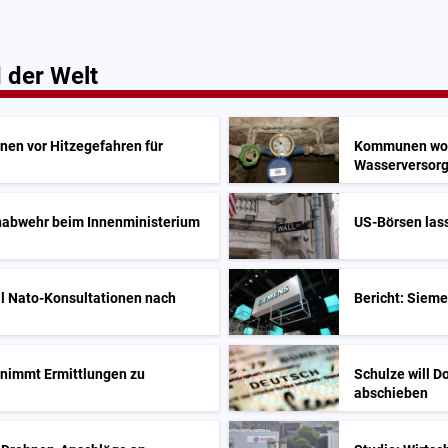
 der Welt
nen vor Hitzegefahren für
Kommunen woll
Wasserversor
enabwehr beim Innenministerium
US-Börsen lass
ll Nato-Konsultationen nach
Bericht: Sieme
nimmt Ermittlungen zu
Schulze will D
abschieben