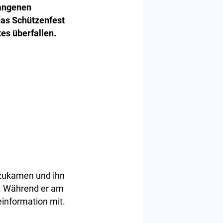
gangenen
as Schützenfest
es überfallen.
 zukamen und ihn
tt. Während er am
einformation mit.