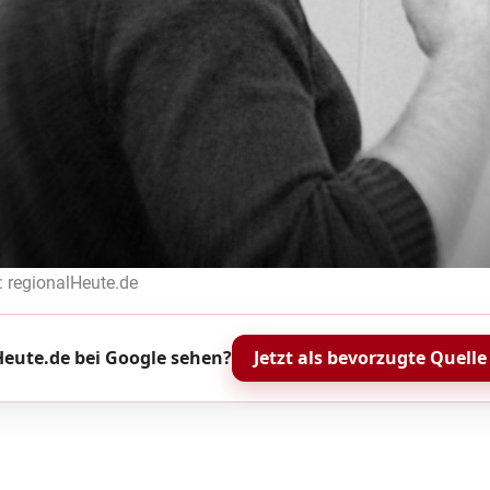
: regionalHeute.de
eute.de bei Google sehen?
Jetzt als bevorzugte Quelle