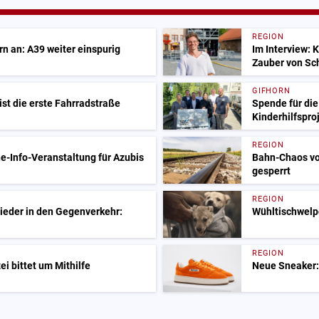
REGION
n an: A39 weiter einspurig
Im Interview: 
Zauber von Sc
GIFHORN
ist die erste Fahrradstraße
Spende für die
Kinderhilfspro
REGION
e-Info-Veranstaltung für Azubis
Bahn-Chaos vo
gesperrt
REGION
ieder in den Gegenverkehr:
Wühltischwelp
REGION
i bittet um Mithilfe
Neue Sneaker: