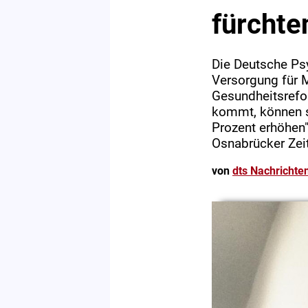
fürchte
Die Deutsche Psy
Versorgung für 
Gesundheitsrefo
kommt, können s
Prozent erhöhen
Osnabrücker Zei
von
dts Nachrichte