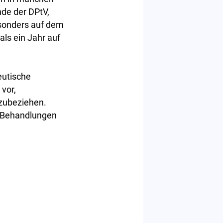
nde der DPtV,
sonders auf dem
als ein Jahr auf
eutische
vor,
zubeziehen.
r Behandlungen