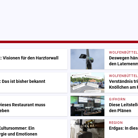
WOLFENBÜTTEL
 Visionen für den Harztorwall
Deswegen hänge
den Laternen
WOLFENBÜTTEL
 Das ist bisher bekannt
Verständnis tri
Knöllchen am
GIFHORN
ieses Restaurant muss
Diese Leitstell
ieben
den Plänen
REGION
Kultursommer: Ein
Erdgas: In die
rgie und Emotionen