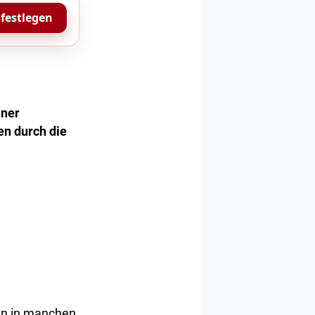
 festlegen
iner
n durch die
en in manchen