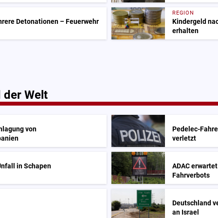
REGION
rere Detonationen – Feuerwehr
Kindergeld nac
erhalten
 der Welt
hlagung von
Pedelec-Fahrer
panien
verletzt
Unfall in Schapen
ADAC erwartet
Fahrverbots
Deutschland v
an Israel