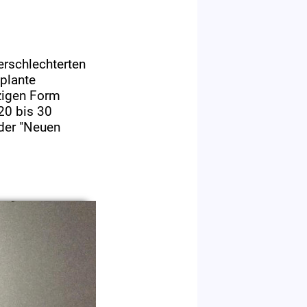
erschlechterten
plante
zigen Form
20 bis 30
 der "Neuen