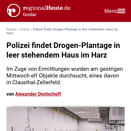
Menü
Region
>
Goslar
>
Polizei findet Drogen-Plantage in leer stehendem Haus im
Harz
Polizei findet Drogen-Plantage in
leer stehendem Haus im Harz
Im Zuge von Ermittlungen wurden am gestrigen
Mittwoch elf Objekte durchsucht, eines davon
in Clausthal-Zellerfeld.
von
Alexander Dontscheff