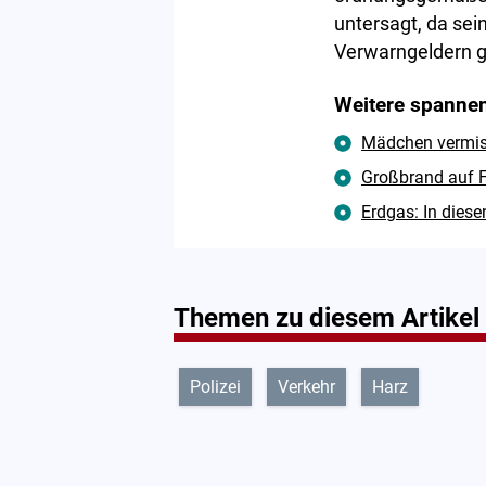
untersagt, da sei
Verwarngeldern g
Weitere spannen
Mädchen vermisst
Großbrand auf F
Erdgas: In diese
Themen zu diesem Artikel
Polizei
Verkehr
Harz