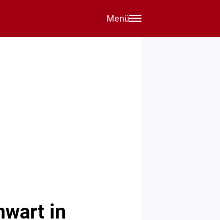
Menü
nwart in