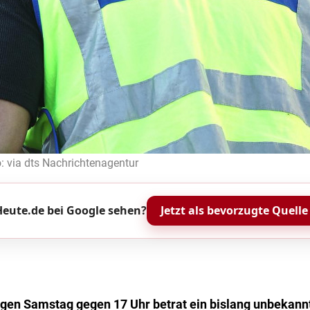
: via dts Nachrichtenagentur
eute.de bei Google sehen?
Jetzt als bevorzugte Quelle
igen Samstag gegen 17 Uhr betrat ein bislang unbekann