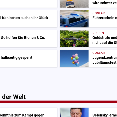
wird schwer ve
GOSLAR
i Kaninchen suchen ihr Glück
Führerschein 
REGION
: So helfen Sie Bienen & Co.
Geldstrafe und
nicht auf die 
GOSLAR
 halbseitig gesperrt
Jugendzentrum 
Jubiläumsfest
 der Welt
Bekenntnis zum Kampf gegen
Selenskyj erne