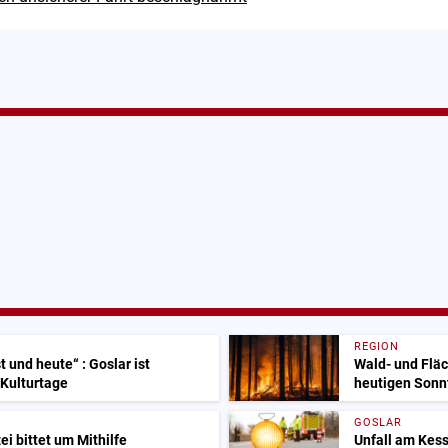
REGION
 und heute“ : Goslar ist
Wald- und Flä
 Kulturtage
heutigen Sonn
GOSLAR
i bittet um Mithilfe
Unfall am Kess