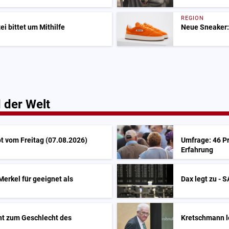
REGION
i bittet um Mithilfe
Neue Sneaker:
 der Welt
t vom Freitag (07.08.2026)
Umfrage: 46 Pr
Erfahrung
Merkel für geeignet als
Dax legt zu - 
ent zum Geschlecht des
Kretschmann l