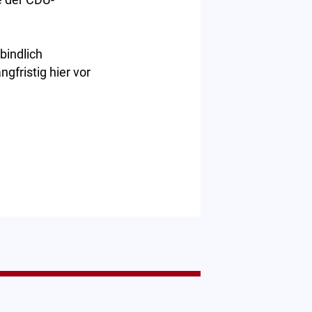
e der CDU-
bindlich
gfristig hier vor