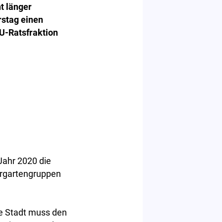
t länger
rstag einen
U-Ratsfraktion
Jahr 2020 die
ergartengruppen
re Stadt muss den