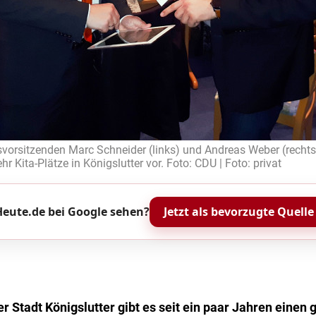
vorsitzenden Marc Schneider (links) und Andreas Weber (rechts)
r Kita-Plätze in Königslutter vor. Foto: CDU | Foto: privat
eute.de bei Google sehen?
Jetzt als bevorzugte Quelle
der Stadt Königslutter gibt es seit ein paar Jahren einen