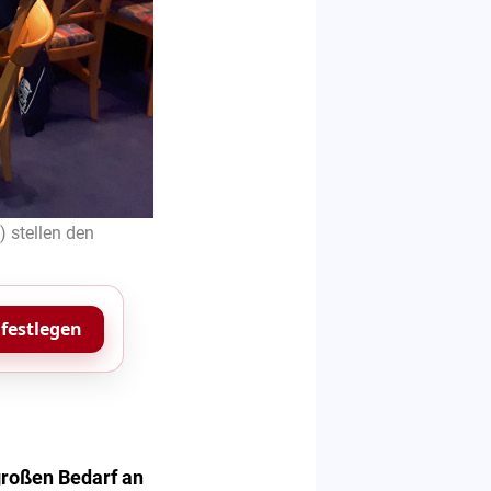
 stellen den
 festlegen
 großen Bedarf an