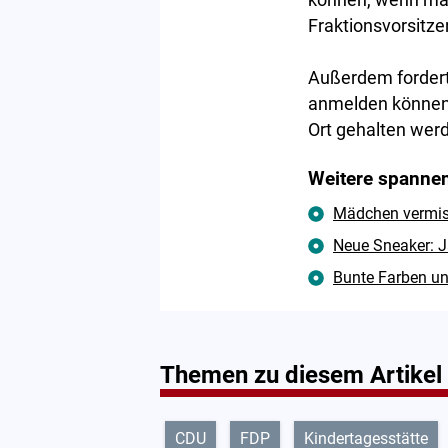
können, wenn man
Fraktionsvorsitze
Außerdem fordert 
anmelden können. 
Ort gehalten wer
Weitere spannen
Mädchen vermisst
Neue Sneaker: J
Bunte Farben un
Themen zu diesem Artikel
CDU
FDP
Kindertagesstätte