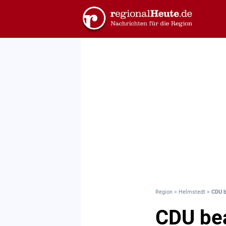
Region
>
Helmstedt
>
CDU b
CDU bea