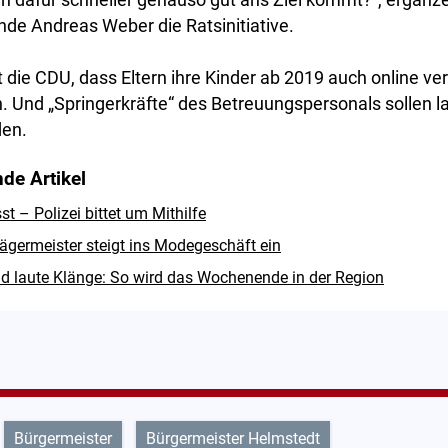
 dafür schneller genauso gut ans Ziel kommt?“, ergänz
nde Andreas Weber die Ratsinitiative.
die CDU, dass Eltern ihre Kinder ab 2019 auch online ver
Und „Springerkräfte“ des Betreuungspersonals sollen lan
den.
de Artikel
 – Polizei bittet um Mithilfe
ägermeister steigt ins Modegeschäft ein
d laute Klänge: So wird das Wochenende in der Region
Bürgermeister
Bürgermeister Helmstedt