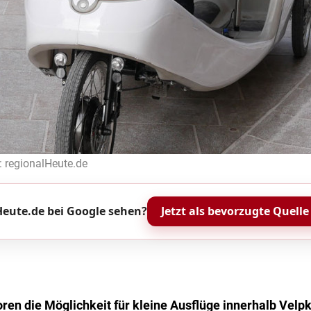
: regionalHeute.de
eute.de bei Google sehen?
Jetzt als bevorzugte Quelle
en die Möglichkeit für kleine Ausflüge innerhalb Velp