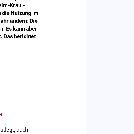
elm-Kraul-
s die Nutzung im
Jahr ändern: Die
in. Es kann aber
. Das berichtet
ne
estlegt, auch