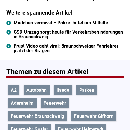
Weitere spannende Artikel
Mädchen vermisst – Polizei bittet um Mithilfe
CSD-Umzug sorgt heute für Verkehrsbehinderungen
in Braunschweig
Frust-Video geht viral: Braunschweiger Fahrlehrer
platzt der Kragen
Themen zu diesem Artikel
A2
Autobahn
Ilsede
Parken
Adersheim
Feuerwehr
Feuerwehr Braunschweig
Feuerwehr Gifhorn
Feuerwehr Goslar
Feuerwehr Helmstedt