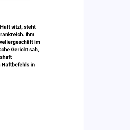
aft sitzt, steht
Frankreich. Ihm
weliergeschäft im
che Gericht sah,
shaft
 Haftbefehls in