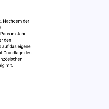
lt. Nachdem der
e
Paris im Jahr
er den
s auf das eigene
uf Grundlage des
anzösischen
ig mit.