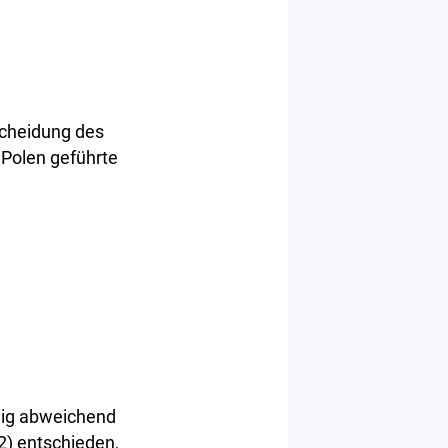
scheidung des
 Polen geführte
eig abweichend
2) entschieden,