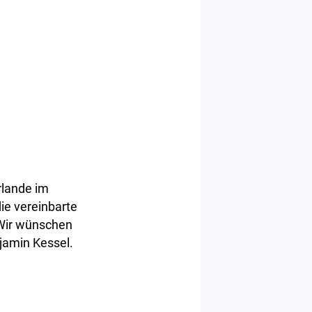
rlande im
die vereinbarte
 Wir wünschen
njamin Kessel.