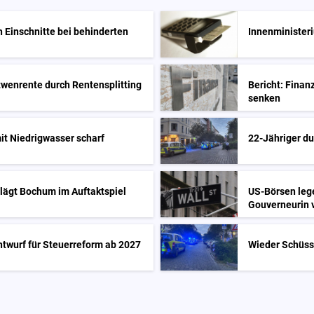
 Einschnitte bei behinderten
Innenminister
twenrente durch Rentensplitting
Bericht: Finan
senken
it Niedrigwasser scharf
22-Jähriger du
hlägt Bochum im Auftaktspiel
US-Börsen leg
Gouverneurin 
ntwurf für Steuerreform ab 2027
Wieder Schüss