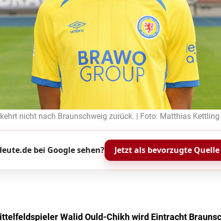
kehrt nicht nach Braunschweig zurück. | Foto: Matthias Kettling
eute.de bei Google sehen?
Jetzt als bevorzugte Quelle
ttelfeldspieler Walid Ould-Chikh wird Eintracht Brauns