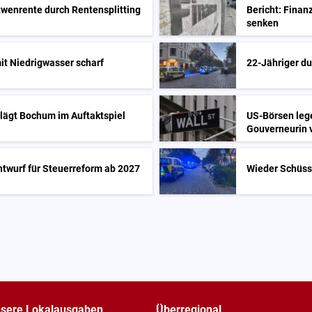
twenrente durch Rentensplitting
Bericht: Finan
senken
it Niedrigwasser scharf
22-Jähriger du
hlägt Bochum im Auftaktspiel
US-Börsen leg
Gouverneurin 
ntwurf für Steuerreform ab 2027
Wieder Schüss
sere Lokalausgaben
Überregional