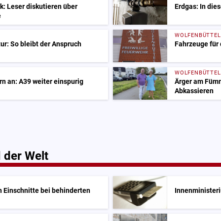
tik: Leser diskutieren über
Erdgas: In die
e
WOLFENBÜTTEL
ur: So bleibt der Anspruch
Fahrzeuge für 
WOLFENBÜTTEL
n an: A39 weiter einspurig
Ärger am Fümm
Abkassieren
 der Welt
 Einschnitte bei behinderten
Innenminister