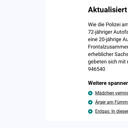
Aktualisiert
Wie die Polizei a
72-jähriger Auto
eine 20-jährige A
Frontalzusammens
erheblicher Sach
gebeten sich mit 
946540
Weitere spannen
Mädchen vermisst
Ärger am Fümme
Erdgas: In diese