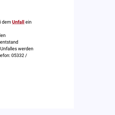
ei dem
Unfall
ein
den
 entstand
 Unfalles werden
lefon: 05332 /