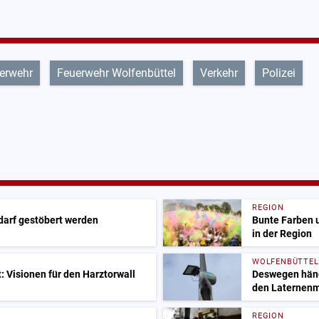
erwehr
Feuerwehr Wolfenbüttel
Verkehr
Polizei
REGION
 darf gestöbert werden
Bunte Farben 
in der Region
WOLFENBÜTTEL
 Visionen für den Harztorwall
Deswegen hänge
den Laternen
REGION