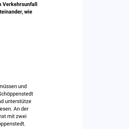
 Verkehrsunfall
teinander, wie
 müssen und
 Schöppenstedt
nd unterstütze
wesen. An der
st mit zwei
ppenstedt.