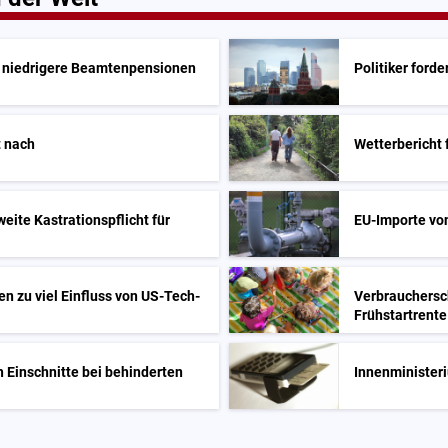
t niedrigere Beamtenpensionen
Politiker ford
t nach
Wetterbericht
eite Kastrationspflicht für
EU-Importe vo
en zu viel Einfluss von US-Tech-
Verbrauchersc
Frühstartrente
 Einschnitte bei behinderten
Innenminister