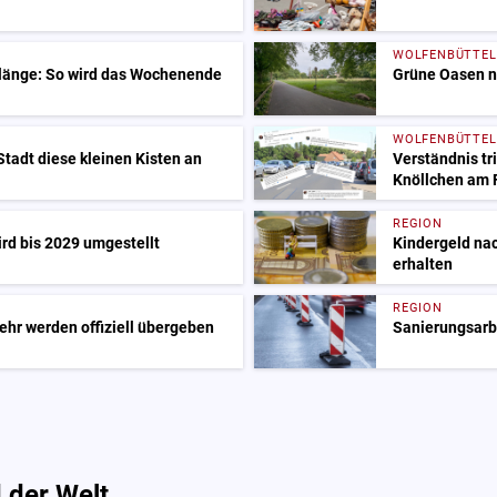
WOLFENBÜTTEL
Klänge: So wird das Wochenende
Grüne Oasen ne
WOLFENBÜTTEL
tadt diese kleinen Kisten an
Verständnis tri
Knöllchen am
REGION
ird bis 2029 umgestellt
Kindergeld nac
erhalten
REGION
ehr werden offiziell übergeben
Sanierungsarbe
 der Welt