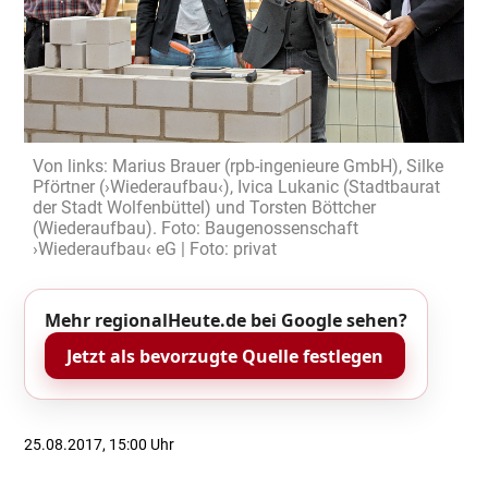
Von links: Marius Brauer (rpb-ingenieure GmbH), Silke
Pförtner (›Wiederaufbau‹), Ivica Lukanic (Stadtbaurat
der Stadt Wolfenbüttel) und Torsten Böttcher
(Wiederaufbau). Foto: Baugenossenschaft
›Wiederaufbau‹ eG | Foto: privat
Mehr regionalHeute.de bei Google sehen?
Jetzt als bevorzugte Quelle festlegen
25.08.2017, 15:00 Uhr